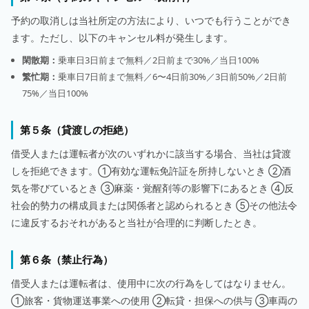
予約の取消しは当社所定の方法により、いつでも行うことができ
ます。ただし、以下のキャンセル料が発生します。
閑散期：
乗車日3日前まで無料／2日前まで30%／当日100%
繁忙期：
乗車日7日前まで無料／6〜4日前30%／3日前50%／2日前
75%／当日100%
第５条（貸渡しの拒絶）
借受人または運転者が次のいずれかに該当する場合、当社は貸渡
しを拒絶できます。①有効な運転免許証を所持しないとき ②酒
気を帯びているとき ③麻薬・覚醒剤等の影響下にあるとき ④反
社会的勢力の構成員または関係者と認められるとき ⑤その他法令
に違反するおそれがあると当社が合理的に判断したとき。
第６条（禁止行為）
借受人または運転者は、使用中に次の行為をしてはなりません。
①旅客・貨物運送事業への使用 ②転貸・担保への供与 ③車両の