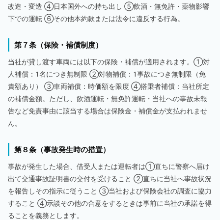
改造・変造 ④日本国外への持ち出し ⑤飲酒・無免許・薬物影響
下での運転 ⑥その他本約款または法令に違反する行為。
第７条（保険・補償制度）
当社が貸し渡す車両には以下の保険・補償が適用されます。①対
人補償：1名につき無制限 ②対物補償：1事故につき無制限（免
責額あり） ③車両補償：時価額を限度 ④搭乗者補償：当社所定
の補償金額。ただし、飲酒運転・無免許運転・当社への事故未報
告など免責事由に該当する場合は保険金・補償金が支払われませ
ん。
第８条（事故発生時の措置）
事故が発生した場合、借受人または運転者は①直ちに警察へ届け
出て交通事故証明書の交付を受けること ②直ちに当社へ事故状況
を報告しその指示に従うこと ③当社および保険会社の調査に協力
すること ④示談その他の合意をするときは事前に当社の承諾を得
ることを義務とします。