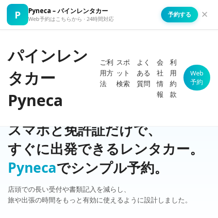
Pyneca – パインレンタカー
P
✕
予約する
Web予約はこちらから · 24時間対応
パインレン
ご利
スポ
よく
会
利
タカー
用方
ット
ある
社
用
Web
予約
法
検索
質問
情
約
報
款
Pyneca
スマホと免許証だけで、
すぐに出発できるレンタカー。
Pyneca
でシンプル予約。
店頭での長い受付や書類記入を減らし、
旅や出張の時間をもっと有効に使えるように設計しました。