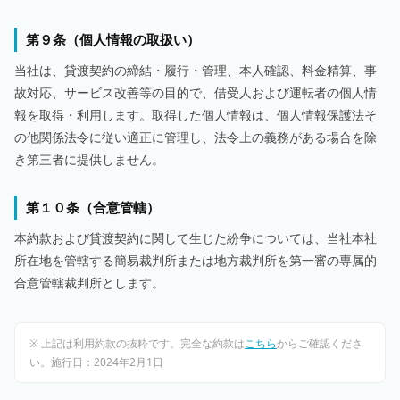
第９条（個人情報の取扱い）
当社は、貸渡契約の締結・履行・管理、本人確認、料金精算、事
故対応、サービス改善等の目的で、借受人および運転者の個人情
報を取得・利用します。取得した個人情報は、個人情報保護法そ
の他関係法令に従い適正に管理し、法令上の義務がある場合を除
き第三者に提供しません。
第１０条（合意管轄）
本約款および貸渡契約に関して生じた紛争については、当社本社
所在地を管轄する簡易裁判所または地方裁判所を第一審の専属的
合意管轄裁判所とします。
※ 上記は利用約款の抜粋です。完全な約款は
こちら
からご確認くださ
い。施行日：2024年2月1日